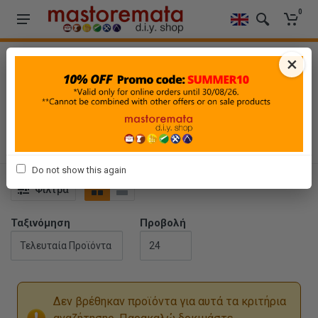
0
×
HOME
-
POWER TOOLS OFFERS
-
ΜΗΧΑΝΗΜΑΤΑ ΚΗΠΟΥ
-
ΑΝΤΛΙΕΣ ΝΕΡΟΥ
ΑΝΤΛΙΕΣ ΝΕΡΟΥ
Do not show this again
Φίλτρα
Ταξινόμηση
Προβολή
Δεν βρέθηκαν προϊόντα για αυτά τα κριτήρια