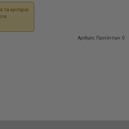
ά τα κριτήρια
στε
Αριθμός Προϊόντων: 0