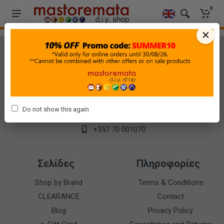
0
×
Επικοινωνία
Βασιλέως Παύλου 62, Άγιος Δομέτιος, 2360, Λευκωσία-
Κύπρος
Do not show this again
info@mastoremata-diy.com
+357 70 001070
Σελίδες
Πληροφορίες
Shop by Brand
Terms & Conditions
CLEARANCE
Contact
Blog
Privacy Policy